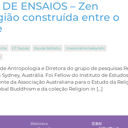
 DE ENSAIOS – Zen
ião construída entre o
e
ocha
DT Suzuki
Escola Sōtōshū
missionários kaikyōshi
n
 de Antropologia e Diretora do grupo de pesquisas R
ydney, Austrália. Foi Fellow do Instituto de Estudo
ente da Associação Australiana para o Estudo da Reli
lobal Buddhism e da coleção Religion in […]
Biblioteca
図書館