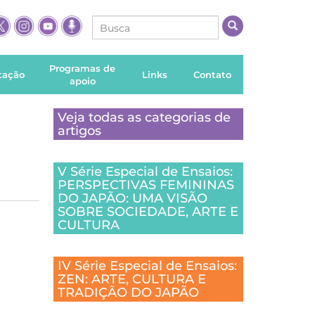
Programas de
itação
Links
Contato
apoio
Veja todas as categorias de
artigos
V Série Especial de Ensaios:
PERSPECTIVAS FEMININAS
DO JAPÃO: UMA VISÃO
SOBRE SOCIEDADE, ARTE E
CULTURA
IV Série Especial de Ensaios:
ZEN: ARTE, CULTURA E
TRADIÇÃO DO JAPÃO