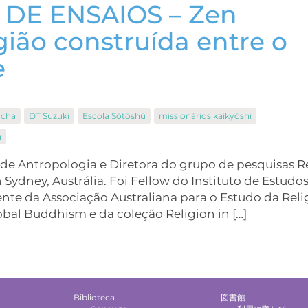
 DE ENSAIOS – Zen
ião construída entre o
e
ocha
DT Suzuki
Escola Sōtōshū
missionários kaikyōshi
n
 de Antropologia e Diretora do grupo de pesquisas R
ydney, Austrália. Foi Fellow do Instituto de Estudo
ente da Associação Australiana para o Estudo da Reli
lobal Buddhism e da coleção Religion in […]
Biblioteca
図書館