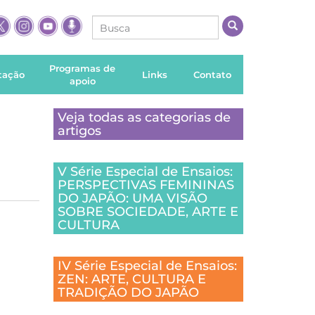
Programas de
itação
Links
Contato
apoio
Veja todas as categorias de
artigos
V Série Especial de Ensaios:
PERSPECTIVAS FEMININAS
DO JAPÃO: UMA VISÃO
SOBRE SOCIEDADE, ARTE E
CULTURA
IV Série Especial de Ensaios:
ZEN: ARTE, CULTURA E
TRADIÇÃO DO JAPÃO