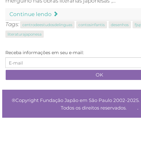
mergulho nas obras literárias japonesas”,…
Continue lendo
Tags:
centrodeestudosdelinguas
contosinfantis
desenhos
fjs
literaturajaponesa
Receba informações em seu e-mail:
®Copyright Fundação Japão em São Paulo 2002-2025. 
.
Todos os direitos reservados.