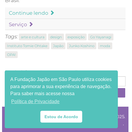
Brasil.
Continue lendo
Serviço
Tags:
arte e cultura
design
exposição
Go Yayanagi
Instituto Tomie Ohtake
Japão
Junko Koshino
moda
OPA!
Receba informações em seu e-mail:
A Fundação Japão em São Paulo utiliza cookies
para aprimorar a sua experiência de navegação.
Para saber mais acesse nossa
Política de Privacidade
®Copyright Fundação Japão em São Paulo 2002-2025.
Estou de Acordo
.
HTML e CSS válidos. Todos os direitos reservados.