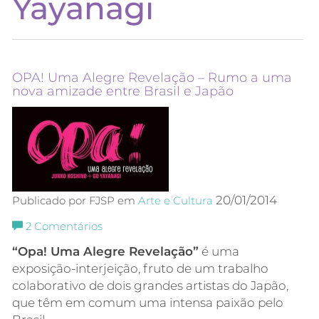
Yayanagi
OPA! Uma Alegre Revelação – Rumo a uma
nova amizade entre Brasil e Japão
20/01/2014
Publicado por FJSP em
Arte e Cultura
2
Comentários
“Opa! Uma Alegre Revelação”
é uma
exposição-interjeição, fruto de um trabalho
colaborativo de dois grandes artistas do Japão,
que têm em comum uma intensa paixão pelo