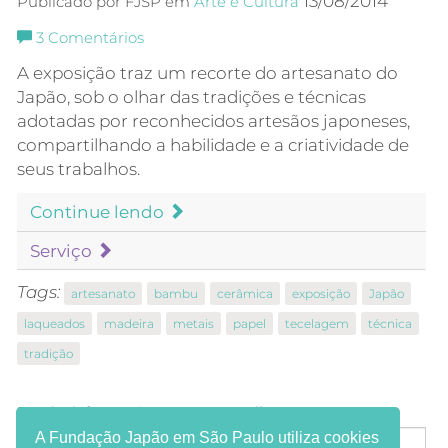
13/08/2014
Publicado por FJSP em
Arte e Cultura
3
Comentários
A exposição traz um recorte do artesanato do
Japão, sob o olhar das tradições e técnicas
adotadas por reconhecidos artesãos japoneses,
compartilhando a habilidade e a criatividade de
seus trabalhos.
Continue lendo
Serviço
Tags:
artesanato
bambu
cerâmica
exposição
Japão
laqueados
madeira
metais
papel
tecelagem
técnica
tradição
Receba informações em seu e-mail:
A Fundação Japão em São Paulo utiliza cookies