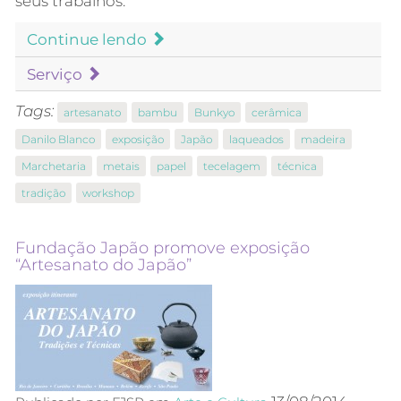
seus trabalhos.
Continue lendo
Serviço
Tags:
artesanato
bambu
Bunkyo
cerâmica
Danilo Blanco
exposição
Japão
laqueados
madeira
Marchetaria
metais
papel
tecelagem
técnica
tradição
workshop
Fundação Japão promove exposição
“Artesanato do Japão”