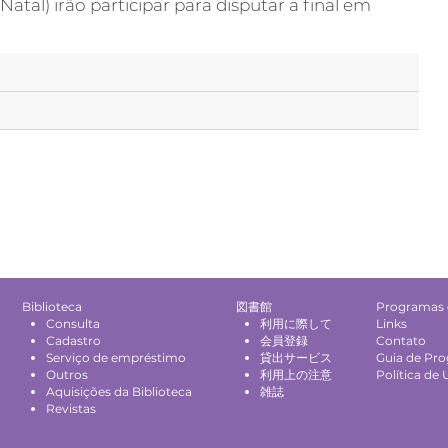
Natal) irão participar para disputar a final em
Biblioteca
図書館
Programas 
Consulta
利用に際して
Links
Cadastro
会員登録
Contato
Serviço de empréstimo
貸出サービス
Guia de Pr
Outros
利用上の注意
Política de 
Aquisições da Biblioteca
雑誌
Revistas