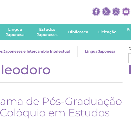
Língua
Estudos
P
Biblioteca
Licitação
Japonesa
Japoneses
R
s Japoneses e Intercâmbio Intelectual
Língua Japonesa
eleodoro
rama de Pós-Graduação
 Colóquio em Estudos