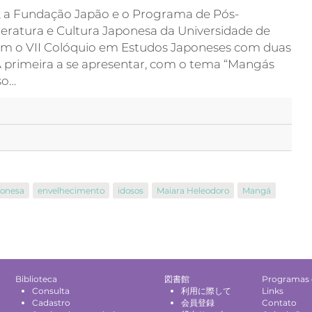
, a Fundação Japão e o Programa de Pós-
eratura e Cultura Japonesa da Universidade de
m o VII Colóquio em Estudos Japoneses com duas
 A primeira a se apresentar, com o tema “Mangás
so…
ponesa
envelhecimento
idosos
Maiara Heleodoro
Mangá
Biblioteca
図書館
Programas 
Consulta
利用に際して
Links
Cadastro
会員登録
Contato