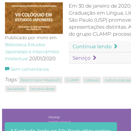
Em 30 de janeiro de 2020
Graduação em Língua, Lit
São Paulo (USP) promove
apresentações distintas.
do grupo CLAMP: proces
Publicado por mimi em
Biblioteca
Estudos
Continue lendo
Japoneses e Intercâmbio
Serviço
20/01/2020
Intelectual
Sem comentários
Tags:
Beatriz Kaori Miyakoshi
CLAMP
colóquio
cultura pop ja
Sociedade
terceira idade
Home
Institucional
Agenda