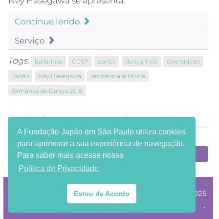
Ney Hasegawa se apresenta.
Continue lendo
Serviço
Tags:
bailarinos
CCSP
dança
dançarinos
diversidade
Japão
Ney Hasegawa
residência artística
Semanas de Dança 2016
Receba informações em seu e-mail:
A Fundação Japão em São Paulo utiliza cookies
para aprimorar a sua experiência de navegação.
Para saber mais acesse nossa
Política de Privacidade
®Copyright Fundação Japão em São Paulo 2002-2025.
Estou de Acordo
.
HTML e CSS válidos. Todos os direitos reservados.