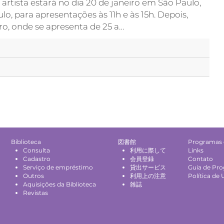
artista estará no dia 20 de janeiro em São Paulo,
 para apresentações às 11h e às 15h. Depois,
ro, onde se apresenta de 25 a…
Biblioteca
図書館
Programas 
Consulta
利用に際して
Links
Cadastro
会員登録
Contato
Serviço de empréstimo
貸出サービス
Guia de Pr
Outros
利用上の注意
Política de 
Aquisições da Biblioteca
雑誌
Revistas