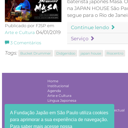
baterista japonês Masa. O 
na JAPAN HOUSE São Paulo,
segue para o Rio de Janei
Publicado por FJSP em
Continue lendo
04/01/2019
Arte e Cultura
Serviço
3
Comentários
Tags:
Bucket Drummer
Didgeridoo
japan house
Riocentro
Home
Institucional
Agenda
Arte e Cultura
Língua Japonesa
Curso de Japonês
Estudos Japoneses e Intercâmbio Intelectual
A Fundação Japão em São Paulo utiliza cookies
Artigos
para aprimorar a sua experiência de navegação.
Licitação
Para saber mais acesse nossa