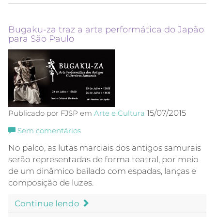
Bugaku-za traz a arte performática do Japão
para São Paulo
15/07/2015
Publicado por FJSP em
Arte e Cultura
Sem comentários
No palco, as lutas marciais dos antigos samurais
serão representadas de forma teatral, por meio
de um dinâmico bailado com espadas, lanças e
composição de luzes.
Continue lendo