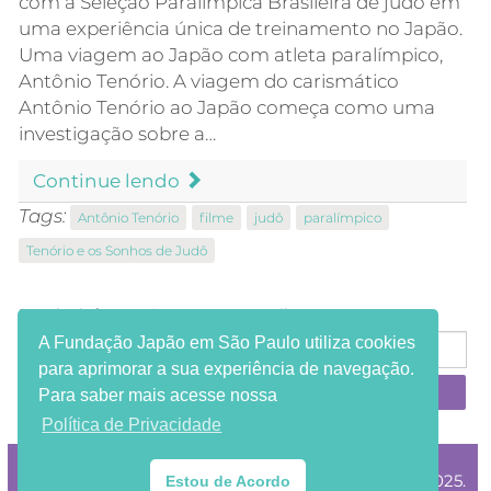
com a Seleção Paralímpica Brasileira de judô em
uma experiência única de treinamento no Japão.
Uma viagem ao Japão com atleta paralímpico,
Antônio Tenório. A viagem do carismático
Antônio Tenório ao Japão começa como uma
investigação sobre a…
Continue lendo
Tags:
Antônio Tenório
filme
judô
paralímpico
Tenório e os Sonhos de Judô
Receba informações em seu e-mail:
A Fundação Japão em São Paulo utiliza cookies
para aprimorar a sua experiência de navegação.
Para saber mais acesse nossa
Política de Privacidade
®Copyright Fundação Japão em São Paulo 2002-2025.
Estou de Acordo