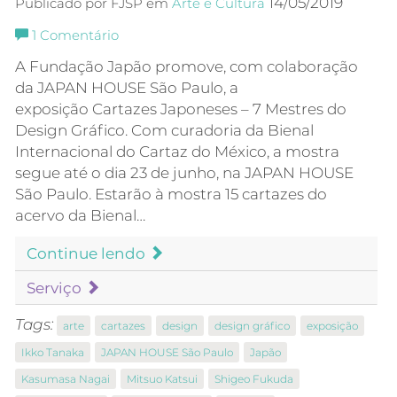
14/05/2019
Publicado por FJSP em
Arte e Cultura
1
Comentário
A Fundação Japão promove, com colaboração
da JAPAN HOUSE São Paulo, a
exposição Cartazes Japoneses – 7 Mestres do
Design Gráfico. Com curadoria da Bienal
Internacional do Cartaz do México, a mostra
segue até o dia 23 de junho, na JAPAN HOUSE
São Paulo. Estarão à mostra 15 cartazes do
acervo da Bienal…
Continue lendo
Serviço
Tags:
arte
cartazes
design
design gráfico
exposição
Ikko Tanaka
JAPAN HOUSE São Paulo
Japão
Kasumasa Nagai
Mitsuo Katsui
Shigeo Fukuda