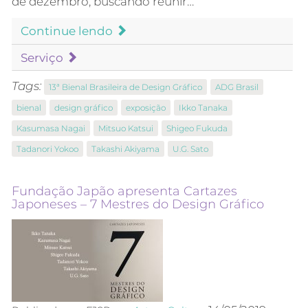
de dezembro, buscando reunir…
Continue lendo
Serviço
Tags:
13ª Bienal Brasileira de Design Gráfico
ADG Brasil
bienal
design gráfico
exposição
Ikko Tanaka
Kasumasa Nagai
Mitsuo Katsui
Shigeo Fukuda
Tadanori Yokoo
Takashi Akiyama
U.G. Sato
Fundação Japão apresenta Cartazes
Japoneses – 7 Mestres do Design Gráfico