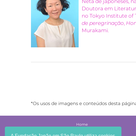
Neta de japoneses, n
Doutora em Literatura
no Tokyo Institute o
de peregrinação
,
Hom
Murakami.
*Os usos de imagens e conteúdos desta página 
Home
Institucional
Agenda
A Fundação Japão em São Paulo utiliza cookies