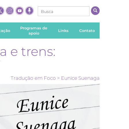
Programas de
itação
Links
Contato
apoio
 e trens:
i
Tradução em Foco
> Eunice Suenaga