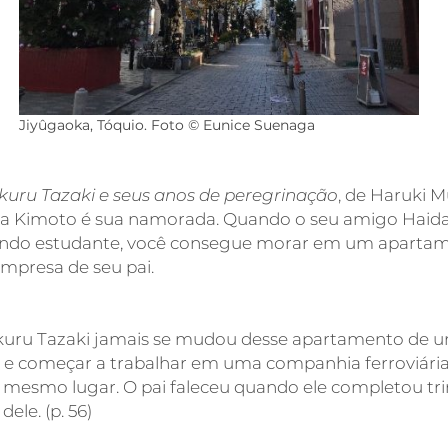
Jiyûgaoka, Tóquio. Foto © Eunice Suenaga
ukuru Tazaki e seus anos de peregrinação
, de Haruki 
 Kimoto é sua namorada. Quando o seu amigo Haida vi
sendo estudante, você consegue morar em um apartamen
empresa de seu pai.
sukuru Tazaki jamais se mudou desse apartamento de
 e começar a trabalhar em uma companhia ferroviária 
esmo lugar. O pai faleceu quando ele completou trin
dele. (p. 56)