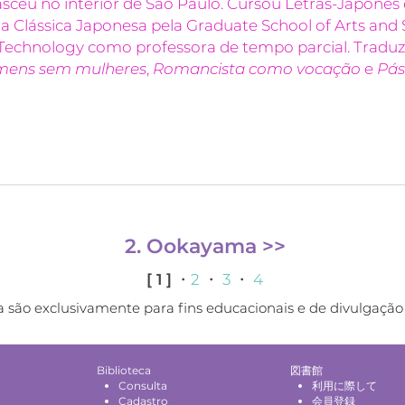
asceu no interior de São Paulo. Cursou Letras-Japonês
 Clássica Japonesa pela Graduate School of Arts and 
f Technology como professora de tempo parcial. Tradu
ens sem mulheres
,
Romancista como vocação
e
Pás
2. Ookayama >>
[ 1 ]
・
2
・
3
・
4
são exclusivamente para fins educacionais e de divulgação 
Biblioteca
図書館
Consulta
利用に際して
Cadastro
会員登録