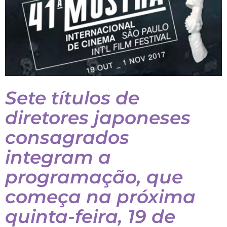
Sete
títulos de
diretores japoneses
consagrados
integram a
programação, que
começa na próxima
quinta-feira, 19 de