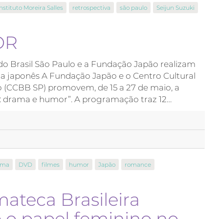
nstituto Moreira Salles
retrospectiva
são paulo
Seijun Suzuki
OR
do Brasil São Paulo e a Fundação Japão realizam
a japonês A Fundação Japão e o Centro Cultural
o (CCBB SP) promovem, de 15 a 27 de maio, a
: drama e humor”. A programação traz 12…
ama
DVD
filmes
humor
Japão
romance
ateca Brasileira
o papel feminino no