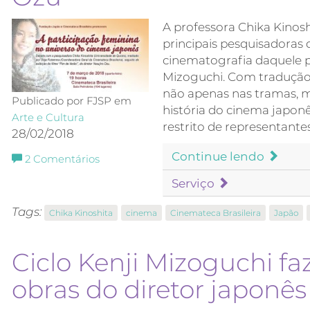
A professora Chika Kinosh
principais pesquisadoras
cinematografia daquele pa
Mizoguchi. Com tradução 
não apenas nas tramas, 
Publicado por FJSP em
história do cinema japon
Arte e Cultura
restrito de representante
28/02/2018
Continue lendo
2
Comentários
Serviço
Tags:
Chika Kinoshita
cinema
Cinemateca Brasileira
Japão
Ciclo Kenji Mizoguchi fa
obras do diretor japonês