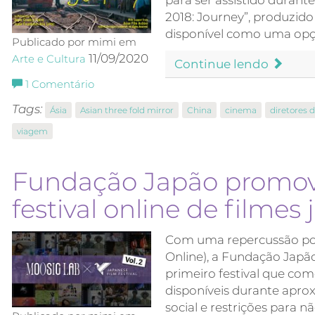
2018: Journey”, produzido 
disponível como uma op
Publicado por mimi em
11/09/2020
Arte e Cultura
Continue lendo
1
Comentário
Tags:
Ásia
Asian three fold mirror
China
cinema
diretores 
viagem
Fundação Japão promov
festival online de filmes
Com uma repercussão posi
Online), a Fundação Japão
primeiro festival que co
disponíveis durante apr
social e restrições para n