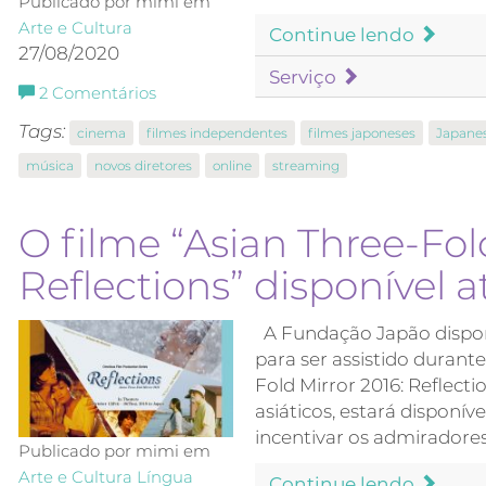
Publicado por mimi em
Arte e Cultura
Continue lendo
27/08/2020
Serviço
2
Comentários
Tags:
cinema
filmes independentes
filmes japoneses
Japanes
música
novos diretores
online
streaming
O filme “Asian Three-Fol
Reflections” disponível 
A Fundação Japão disponib
para ser assistido durante
Fold Mirror 2016: Reflecti
asiáticos, estará dispon
incentivar os admiradores
Publicado por mimi em
Arte e Cultura
Língua
Continue lendo