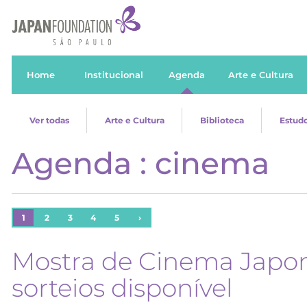
Home
Institucional
Agenda
Arte e Cultura
Ver todas
Arte e Cultura
Biblioteca
Estudo
Agenda : cinema
1
2
3
4
5
›
Mostra de Cinema Japon
sorteios disponível