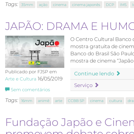
Tags:
35mm
ação
cinema
cinema japonês
DCP
IMS
I
JAPÃO: DRAMA E HUM
O Centro Cultural Banco 
mostra gratuita de cinem
Banco do Brasil São Paul
mostra de cinema “Japão
Publicado por FJSP em
Continue lendo
16/05/2019
Arte e Cultura
Serviço
Sem comentários
Tags:
16mm
animê
arte
CCBB SP
cinema
cultura
dr
Fundação Japão e Cinem
promovem debate sobre 