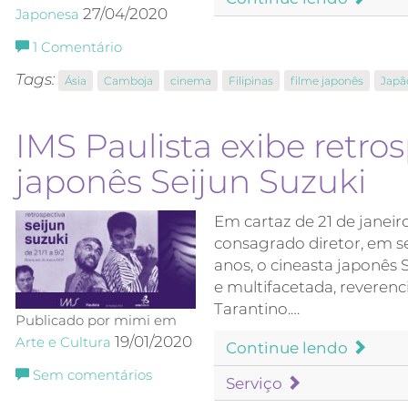
27/04/2020
Japonesa
1
Comentário
Tags:
Ásia
Camboja
cinema
Filipinas
filme japonês
Japã
IMS Paulista exibe retro
japonês Seijun Suzuki
Em cartaz de 21 de janeiro
consagrado diretor, em s
anos, o cineasta japonês 
e multifacetada, revere
Tarantino.…
Publicado por mimi em
19/01/2020
Arte e Cultura
Continue lendo
Sem comentários
Serviço