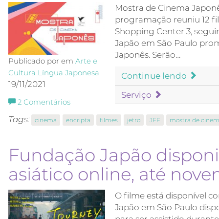
Mostra de Cinema Japonês
programação reuniu 12 fil
Shopping Center 3, segui
Japão em São Paulo prom
Japonês. Serão…
Publicado por em
Arte e
Cultura
Língua Japonesa
Continue lendo
19/11/2021
Serviço
2
Comentários
Tags:
cinema
encripta
filmes
jetro
JFF
mostra de cinem
Fundação Japão disponib
asiático online, até nov
O filme está disponível 
Japão em São Paulo dispo
para ser assistido durant