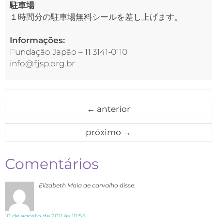
駐車場
１時間分の駐車場無料シールを差し上げます。
Informações:
Fundação Japão – 11 3141-0110
info@fjsp.org.br
←
anterior
próximo
→
Comentários
Elizabeth Maia de carvalho
disse:
10 de agosto de 2011 às 10:55