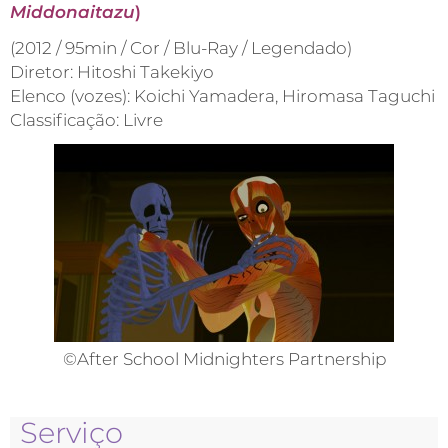
Middonaitazu
)
(2012 / 95min / Cor / Blu-Ray / Legendado)
Diretor: Hitoshi Takekiyo
Elenco (vozes): Koichi Yamadera, Hiromasa Taguchi
Classificação: Livre
©After School Midnighters Partnership
Serviço