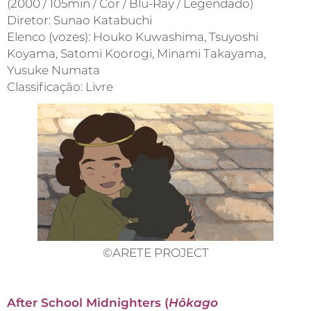
(2000 / 105min / Cor / Blu-Ray / Legendado)
Diretor: Sunao Katabuchi
Elenco (vozes): Houko Kuwashima, Tsuyoshi
Koyama, Satomi Koorogi, Minami Takayama,
Yusuke Numata
Classificação: Livre
©ARETE PROJECT
After School Midnighters (
Hô
kago