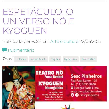
ESPETÁCULO: O
UNIVERSO NÔ E
KYOGUEN
Publicado por FJSP em
Arte e Cultura
22/06/2015
1
Comentário
Tags:
cultura
espetáculo
Japão
Kyoguen
Teatro Nô