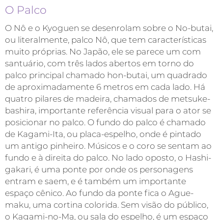
O Palco
O Nô e o Kyoguen se desenrolam sobre o No-butai,
ou literalmente, palco Nô, que tem características
muito próprias. No Japão, ele se parece um com
santuário, com três lados abertos em torno do
palco principal chamado hon-butai, um quadrado
de aproximadamente 6 metros em cada lado. Há
quatro pilares de madeira, chamados de metsuke-
bashira, importante referência visual para o ator se
posicionar no palco. O fundo do palco é chamado
de Kagami-Ita, ou placa-espelho, onde é pintado
um antigo pinheiro. Músicos e o coro se sentam ao
fundo e à direita do palco. No lado oposto, o Hashi-
gakari, é uma ponte por onde os personagens
entram e saem, e é também um importante
espaço cênico. Ao fundo da ponte fica o Ague-
maku, uma cortina colorida. Sem visão do público,
o Kagami-no-Ma, ou sala do espelho, é um espaço