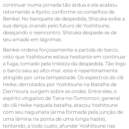
continuar numa jornada tão árdua e ela acabou
retornando a Kyoto, conforme os conselhos de
Benkei. No banquete de despedida, Shizuka exibe a
sua dança, orando pelo futuro de Yoshitsune,
desejando o reencontro. Shizuka despede-se de
seu amado em lágrimas.
Benkei ordena forçosamente a partida do barco,
visto que Yoshitsune estava hesitante em continuar
a fuga, tomado pela tristeza da despedida. Tão logo
o barco saiu ao alto-mar, este é repentinamente
atingido por uma tempestade. Os espectros do clã
Heike, derrotados por Yoshitsune na Batalha de
Dan’noura, surgem sobre as ondas. Entre eles, o
espírito vingativo de Taira-no-Tomomori, general
do clã Heike naquela batalha, atacou Yoshitsune
com seu naguinata (arma formada pela junção de
uma lâmina na ponta de uma longa haste),
tentando, a todo custo, afundar Yoshitsune nas