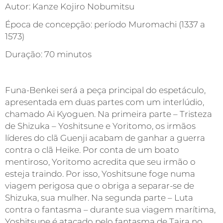
Autor: Kanze Kojiro Nobumitsu
Época de concepção: período Muromachi (1337 a
1573)
Duração: 70 minutos
Funa-Benkei será a peça principal do espetáculo,
apresentada em duas partes com um interlúdio,
chamado Ai Kyoguen. Na primeira parte – Tristeza
de Shizuka – Yoshitsune e Yoritomo, os irmãos
líderes do clã Guenji acabam de ganhar a guerra
contra o clã Heike. Por conta de um boato
mentiroso, Yoritomo acredita que seu irmão o
esteja traindo. Por isso, Yoshitsune foge numa
viagem perigosa que o obriga a separar-se de
Shizuka, sua mulher. Na segunda parte – Luta
contra o fantasma – durante sua viagem marítima,
Yoshitsune é atacado pelo fantasma de Taira no