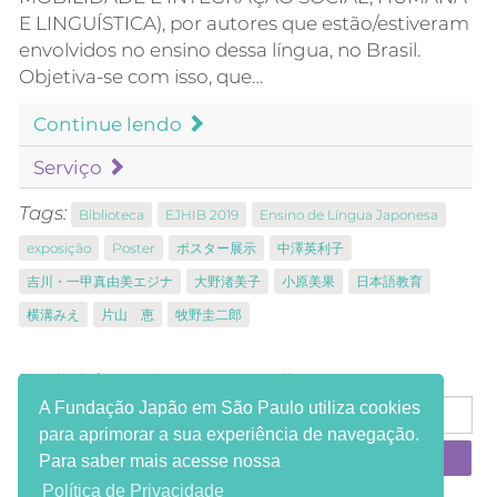
E LINGUÍSTICA), por autores que estão/estiveram
envolvidos no ensino dessa língua, no Brasil.
Objetiva-se com isso, que…
Continue lendo
Serviço
Tags:
Biblioteca
EJHIB 2019
Ensino de Língua Japonesa
exposição
Poster
ポスター展示
中澤英利子
吉川・一甲真由美エジナ
大野渚美子
小原美果
日本語教育
横溝みえ
片山 恵
牧野圭二郎
Receba informações em seu e-mail:
A Fundação Japão em São Paulo utiliza cookies
para aprimorar a sua experiência de navegação.
Para saber mais acesse nossa
Política de Privacidade