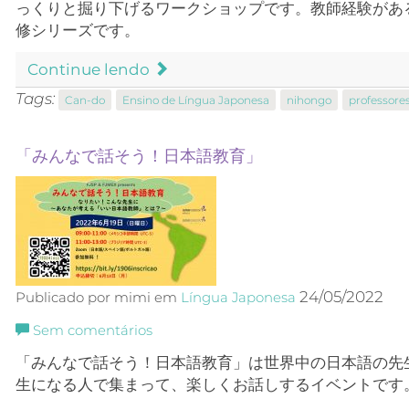
っくりと掘り下げるワークショップです。教師経験があ
修シリーズです。
Continue lendo
Tags:
Can-do
Ensino de Língua Japonesa
nihongo
professore
「みんなで話そう！日本語教育」
24/05/2022
Publicado por mimi em
Língua Japonesa
Sem comentários
「みんなで話そう！日本語教育」は世界中の日本語の先
生になる人で集まって、楽しくお話しするイベントです