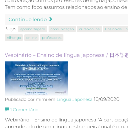
colaboração com os professores de língua japonesa
Tem como foco assuntos relacionados ao ensino de
Continue lendo
Tags:
aprendizagem
comunicação
curso online
Ensino de Lí
nihongo
online
professores
Webinário – Ensino de língua japonesa /
10/09/2020
Publicado por mimi em
Língua Japonesa
1
Comentário
Webinário – Ensino de língua japonesa “A participaç
aprendizado de uma língua estrangeira: qual é o pa