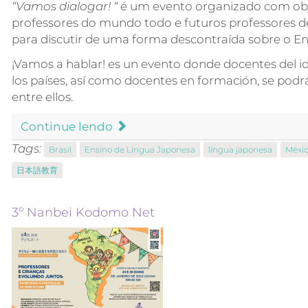
“Vamos dialogar!
“
é um evento
organizado com obj
professores do mundo
todo
e futuros
professores 
para discutir de uma forma descontraída sobre o En
¡Vamos a hablar! es un evento donde docentes del 
los países, así como docentes en formación, se podrá
entre ellos.
Continue lendo
Tags:
Brasil
Ensino de Língua Japonesa
língua japonesa
Méxi
日本語教育
3º Nanbei Kodomo Net