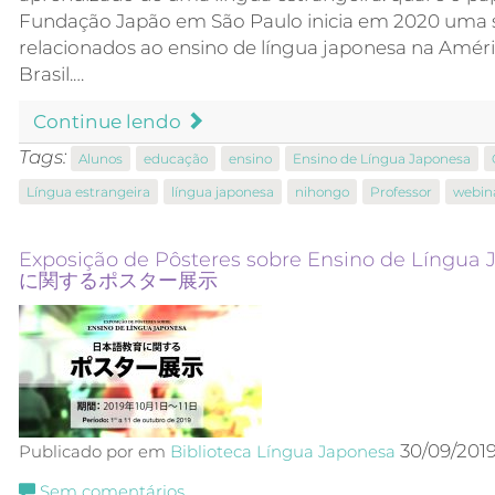
Fundação Japão em São Paulo inicia em 2020 uma s
relacionados ao ensino de língua japonesa na Améri
Brasil.…
Continue lendo
Tags:
Alunos
educação
ensino
Ensino de Língua Japonesa
Língua estrangeira
língua japonesa
nihongo
Professor
webin
Exposição de Pôsteres sobre Ensino de Líng
に関するポスター展示
30/09/201
Publicado por em
Biblioteca
Língua Japonesa
Sem comentários