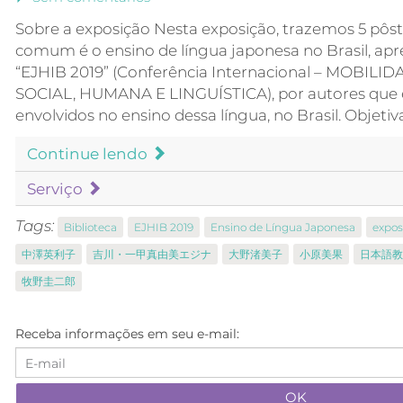
Sobre a exposição Nesta exposição, trazemos 5 pôs
comum é o ensino de língua japonesa no Brasil, ap
“EJHIB 2019” (Conferência Internacional – MOBIL
SOCIAL, HUMANA E LINGUÍSTICA), por autores que 
envolvidos no ensino dessa língua, no Brasil. Objeti
Continue lendo
Serviço
Tags:
Biblioteca
EJHIB 2019
Ensino de Língua Japonesa
expos
中澤英利子
吉川・一甲真由美エジナ
大野渚美子
小原美果
日本語教
牧野圭二郎
Receba informações em seu e-mail: