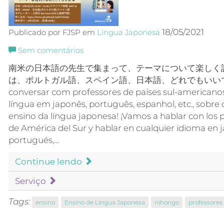
18/05/2021
Publicado por FJSP em
Língua Japonesa
Sem comentários
南米の日本語の先生で集まって、テーマについて楽しく
は、ポルトガル語、スペイン語、日本語、どれでもいいです
conversar com professores de países sul-americanos
língua em japonês, português, espanhol, etc., sobre
ensino da língua japonesa! ¡Vamos a hablar con los p
de América del Sur y hablar en cualquier idioma en 
portugués,…
Continue lendo
Serviço
Tags:
ensino
Ensino de Língua Japonesa
nihongo
professores