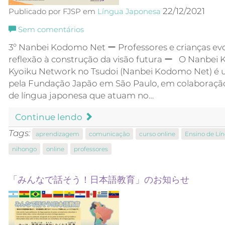
22/12/2021
Publicado por FJSP em
Língua Japonesa
Sem comentários
3º Nanbei Kodomo Net ー Professores e crianças evo
reflexão à construção da visão futura ー O Nanbe
Kyoiku Network no Tsudoi (Nanbei Kodomo Net) é 
pela Fundação Japão em São Paulo, em colaboraçã
de língua japonesa que atuam no…
Continue lendo
Tags:
aprendizagem
comunicação
curso online
Ensino de Lí
nihongo
online
professores
「みんなで話そう！日本語教育」のお知らせ