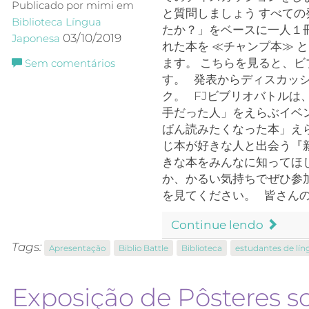
Publicado por mimi em
と質問しましょう すべて
Biblioteca
Língua
たか？」をベースに一人１冊
03/10/2019
Japonesa
れた本を ≪チャンプ本≫ 
ます。 こちらを見ると、
Sem comentários
す。 発表からディスカッ
ク。 FJビブリオバトル
手だった人」をえらぶイベ
ばん読みたくなった本」え
じ本が好きな人と出会う『
きな本をみんなに知ってほ
か、かるい気持ちでぜひ参
を見てください。 皆さん
Continue lendo
Tags:
Apresentação
Biblio Battle
Biblioteca
estudantes de lín
Exposição de Pôsteres s