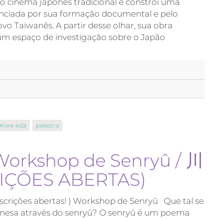
 do cinema japonês tradicional e constrói uma
enciada por sua formação documental e pelo
o Taiwanês. A partir desse olhar, sua obra
um espaço de investigação sobre o Japão
 Kore-eda
palestra
Workshop de Senryû / 川
ÕES ABERTAS)
rições abertas! ) Workshop de Senryû Que tal se
ponesa através do senryû? O senryû é um poema