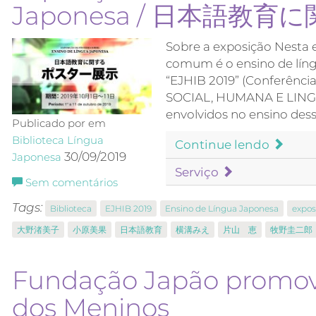
Japonesa / 日本語教
Sobre a exposição Nesta 
comum é o ensino de líng
“EJHIB 2019” (Conferênc
SOCIAL, HUMANA E LINGUÍ
envolvidos no ensino dessa
Publicado por em
Biblioteca
Língua
Continue lendo
30/09/2019
Japonesa
Serviço
Sem comentários
Tags:
Biblioteca
EJHIB 2019
Ensino de Língua Japonesa
expos
大野渚美子
小原美果
日本語教育
横溝みえ
片山 恵
牧野圭二郎
Fundação Japão promove
dos Meninos