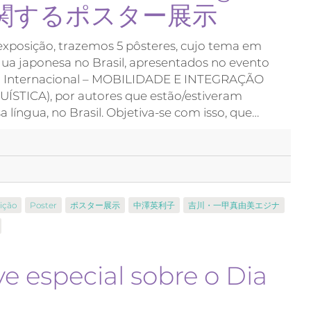
育に関するポスター展示
exposição, trazemos 5 pôsteres, cujo tema em
ua japonesa no Brasil, apresentados no evento
ia Internacional – MOBILIDADE E INTEGRAÇÃO
STICA), por autores que estão/estiveram
 língua, no Brasil. Objetiva-se com isso, que…
ição
Poster
ポスター展示
中澤英利子
吉川・一甲真由美エジナ
 especial sobre o Dia