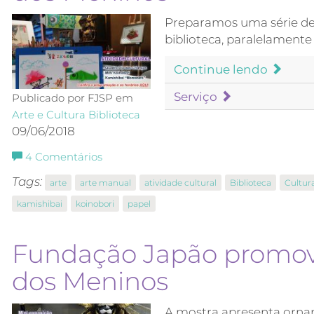
Preparamos uma série de 
biblioteca, paralelamente
Continue lendo
Serviço
Publicado por FJSP em
Arte e Cultura
Biblioteca
09/06/2018
4
Comentários
Tags:
arte
arte manual
atividade cultural
Biblioteca
Cultur
kamishibai
koinobori
papel
Fundação Japão promove
dos Meninos
A mostra apresenta ornam