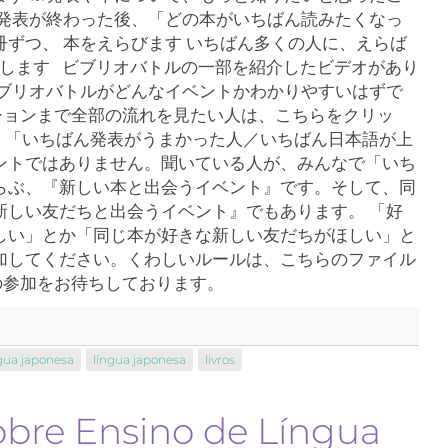
の発表が終わった後、「どの本がいちばん読みたくなっ
ずつ、 本をえらびます いちばん多くの人に、えらば
とします ビブリオバトルの一部を紹介したビデオがあり
ビブリオバトルがどんなイベントかわかりやすいはずで
ションまで全部の流れを見たい人は、こちらをクリッ
は、「いちばん発表がうまかった人／いちばん日本語が上
ントではありません。聞いている人が、みんなで「いち
らぶ、『新しい本と出会うイベント』です。そして、同
新しい友だちと出会うイベント』でもあります。 「好
しい」とか「同じ本が好きな新しい友だちがほしい」と
加してください。くわしいルールは、こちらのファイル
の参加をお待ちしております。
gua japonesa
língua japonesa
livros
obre Ensino de Língua