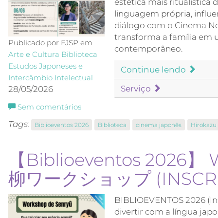
estética mais ritualística
linguagem própria, influ
diálogo com o Cinema Nov
transforma a família em 
Publicado por FJSP em
contemporâneo.
Arte e Cultura
Biblioteca
Estudos Japoneses e
Continue lendo
Intercâmbio Intelectual
Serviço
28/05/2026
Sem comentários
Tags:
Biblioeventos 2026
Biblioteca
cinema japonês
Hirokazu
【Biblioeventos 2026】 
柳ワークショップ (INSCRIÇ
BIBLIOEVENTOS 2026 (Insc
divertir com a língua ja