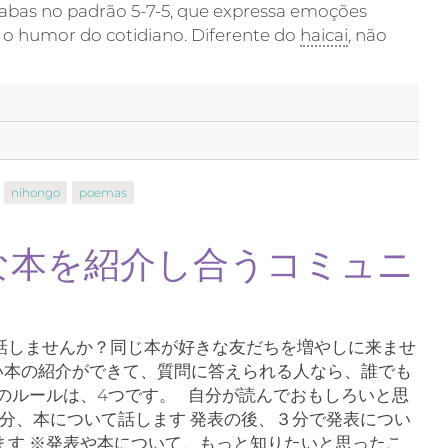
labas no padrão 5-7-5, que expressa emoções
e o humor do cotidiano. Diferente do
haicai
, não
nihongo
poemas
な本を紹介し合うコミュニ
話しませんか？同じ本が好きな友だちを増やしに来ませ
らい本の紹介ができて、質問に答えられる人なら、誰でも
のルールは、4つです。 自分が読んでおもしろいと思
５分、本について話します 発表の後、３分で発表につい
ます ※発表や本について、もっと知りたいと思ったこ