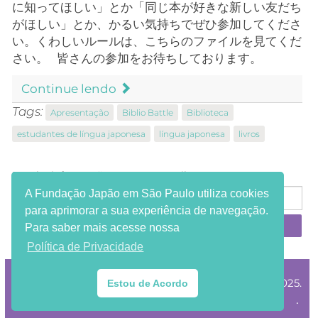
に知ってほしい」とか「同じ本が好きな新しい友だち
がほしい」とか、かるい気持ちでぜひ参加してくださ
い。くわしいルールは、こちらのファイルを見てくだ
さい。 皆さんの参加をお待ちしております。
Continue lendo
Tags:
Apresentação
Biblio Battle
Biblioteca
estudantes de língua japonesa
língua japonesa
livros
Receba informações em seu e-mail:
A Fundação Japão em São Paulo utiliza cookies
para aprimorar a sua experiência de navegação.
Para saber mais acesse nossa
Política de Privacidade
®Copyright Fundação Japão em São Paulo 2002-2025.
Estou de Acordo
.
HTML e CSS válidos. Todos os direitos reservados.