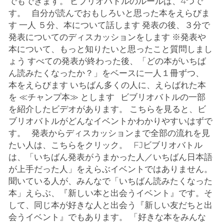
でもできます。 ビブリオバトルのルールは、4つで
す。 自分が読んでおもしろいと思った本をえらびま
す 一人 ５分、本について話します 発表の後、３分で
発表についてのディスカッションをします ※発表や
本について、もっと知りたいと思ったこと質問しまし
ょう すべての発表が終わった後、「どの本がいちば
ん読みたくなったか？」をベースに一人１冊ずつ、
本をえらびます いちばん多くの人に、えらばれた本
を ≪チャンプ本≫ とします ビブリオバトルの一部
を紹介したビデオがあります。 こちらを見ると、ビ
ブリオバトルがどんなイベントかわかりやすいはずで
す。 発表からディスカッションまで全部の流れを見
たい人は、こちらをクリック。 FJビブリオバトル
は、「いちばん発表がうまかった人／いちばん日本語
が上手だった人」をえらぶイベントではありません。
聞いている人が、みんなで「いちばん読みたくなった
本」えらぶ、『新しい本と出会うイベント』です。そ
して、同じ本が好きな人と出会う『新しい友だちと出
会うイベント』でもあります。 「好きな本をみんな