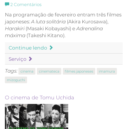
2
Comentários
Na programação de fevereiro entram três filmes
japoneses:
A luta solitária
(Akira Kurosawa),
Harakiri
(Masaki Kobayashi) e
Adrenalina
máxima
(Takeshi Kitano).
Continue lendo
Serviço
Tags:
cinema
cinemateca
filmes japoneses
imamura
mizoguchi
O cinema de Tomu Uchida