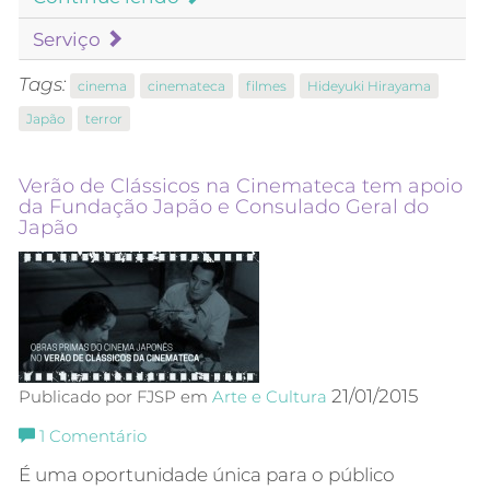
Serviço
Tags:
cinema
cinemateca
filmes
Hideyuki Hirayama
Japão
terror
Verão de Clássicos na Cinemateca tem apoio
da Fundação Japão e Consulado Geral do
Japão
21/01/2015
Publicado por FJSP em
Arte e Cultura
1
Comentário
É uma oportunidade única para o público