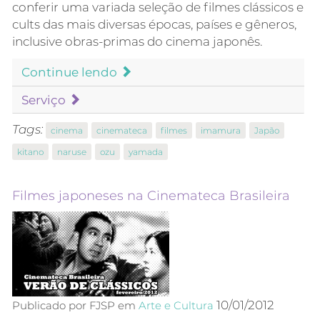
conferir uma variada seleção de filmes clássicos e
cults das mais diversas épocas, países e gêneros,
inclusive obras-primas do cinema japonês.
Continue lendo
Serviço
Tags:
cinema
cinemateca
filmes
imamura
Japão
kitano
naruse
ozu
yamada
Filmes japoneses na Cinemateca Brasileira
10/01/2012
Publicado por FJSP em
Arte e Cultura