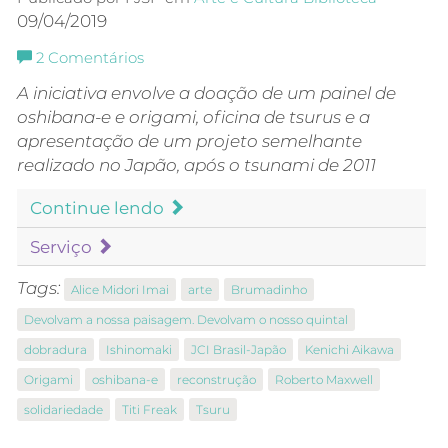
09/04/2019
2
Comentários
A iniciativa envolve a doação de um painel de
oshibana-e e origami, oficina de tsurus e a
apresentação de um projeto semelhante
realizado no Japão, após o tsunami de 2011
Continue lendo
Serviço
Tags:
Alice Midori Imai
arte
Brumadinho
Devolvam a nossa paisagem. Devolvam o nosso quintal
dobradura
Ishinomaki
JCI Brasil-Japão
Kenichi Aikawa
Origami
oshibana-e
reconstrução
Roberto Maxwell
solidariedade
Titi Freak
Tsuru