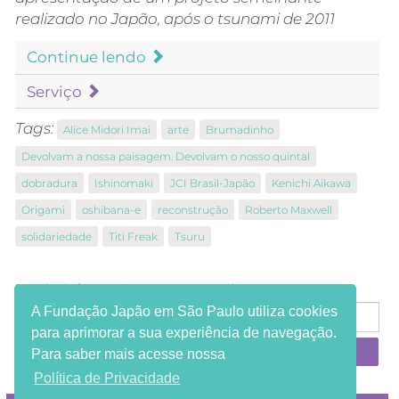
realizado no Japão, após o tsunami de 2011
Continue lendo
Serviço
Tags:
Alice Midori Imai
arte
Brumadinho
Devolvam a nossa paisagem. Devolvam o nosso quintal
dobradura
Ishinomaki
JCI Brasil-Japão
Kenichi Aikawa
Origami
oshibana-e
reconstrução
Roberto Maxwell
solidariedade
Titi Freak
Tsuru
Receba informações em seu e-mail:
A Fundação Japão em São Paulo utiliza cookies
para aprimorar a sua experiência de navegação.
Para saber mais acesse nossa
Política de Privacidade