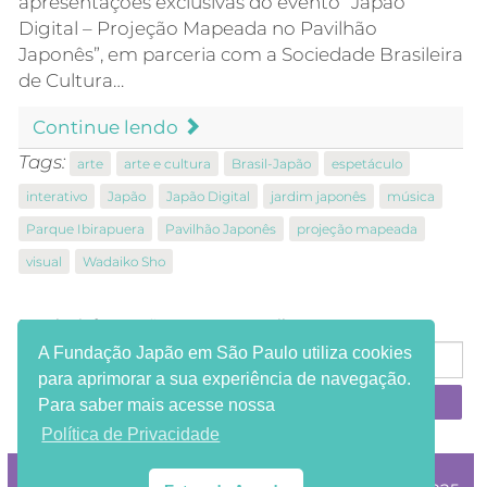
apresentações exclusivas do evento “Japão
Digital – Projeção Mapeada no Pavilhão
Japonês”, em parceria com a Sociedade Brasileira
de Cultura…
Continue lendo
Tags:
arte
arte e cultura
Brasil-Japão
espetáculo
interativo
Japão
Japão Digital
jardim japonês
música
Parque Ibirapuera
Pavilhão Japonês
projeção mapeada
visual
Wadaiko Sho
Receba informações em seu e-mail:
A Fundação Japão em São Paulo utiliza cookies
para aprimorar a sua experiência de navegação.
Para saber mais acesse nossa
Política de Privacidade