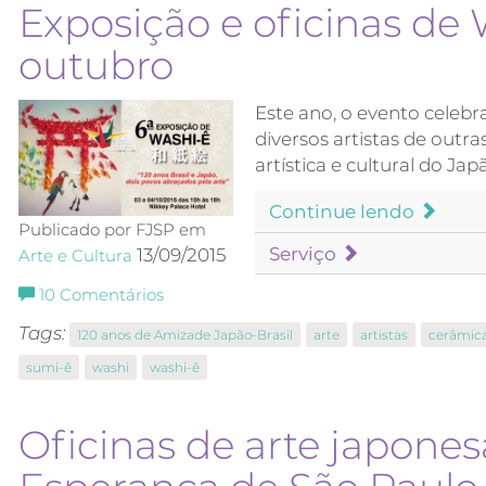
Exposição e oficinas d
outubro
Este ano, o evento celebr
diversos artistas de out
artística e cultural do Jap
Continue lendo
Publicado por FJSP em
Serviço
13/09/2015
Arte e Cultura
10
Comentários
Tags:
120 anos de Amizade Japão-Brasil
arte
artistas
cerâmic
sumi-ê
washi
washi-ê
Oficinas de arte japone