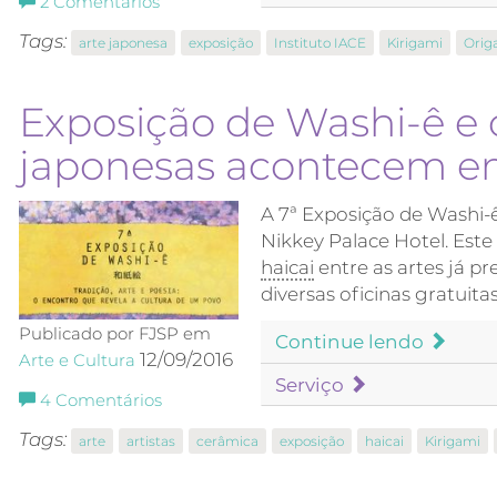
2
Comentários
Tags:
arte japonesa
exposição
Instituto IACE
Kirigami
Orig
Exposição de Washi-ê e o
japonesas acontecem e
A 7ª Exposição de Washi-
Nikkey Palace Hotel. Este
haicai
entre as artes já p
diversas oficinas gratuita
Publicado por FJSP em
Continue lendo
12/09/2016
Arte e Cultura
Serviço
4
Comentários
Tags:
arte
artistas
cerâmica
exposição
haicai
Kirigami