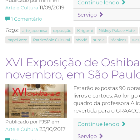
Publicado por mimi em
Continue lendo
11/09/2019
Arte e Cultura
Serviço
1
Comentário
Tags:
arte japonesa
exposição
Kirigami
Nikkey Palace Hotel
papel kozo
Patrimônio Cultural
shodô
sumie
técnicas
was
XVI Exposição de Oshib
novembro, em São Paul
Estarão expostas 90 obra
livros e cartões. Ao lon
quadro da professora Ali
revertida para o GRAACC.
Publicado por FJSP em
Continue lendo
23/10/2017
Arte e Cultura
Serviço