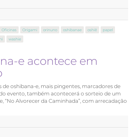
Oficinas
Origami
orinuno
oshibanae
oshiê
papel
hi
washie
ana-e acontece em
o
s de oshibana-e, mais pingentes, marcadores de
go do evento, também acontecerá o sorteio de um
ce, “No Alvorecer da Caminhada”, com arrecadação