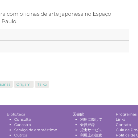
a com oficinas de arte japonesa no Espaço
 Paulo.
icinas
Origami
Taiko
Biblioteca
図書館
Programas 
Consulta
利用に際して
Links
Cadastro
会員登録
Contato
Serviço de empréstimo
貸出サービス
Guia de Pr
Outros
利用上の注意
Política de 