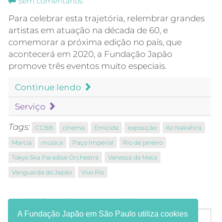
Sem comentários
Para celebrar esta trajetória, relembrar grandes
artistas em atuação na década de 60, e
comemorar a próxima edição no país, que
acontecerá em 2020, a Fundação Japão
promove três eventos muito especiais.
Continue lendo
Serviço
Tags:
CCBB
cinema
Emicida
exposição
Ko Nakahira
Marcia
música
Paço Imperial
Rio de janeiro
Tokyo Ska Paradise Orchestra
Vanessa da Mata
Vanguarda do Japão
Vivo Rio
Receba informações em seu e-mail:
A Fundação Japão em São Paulo utiliza cookies