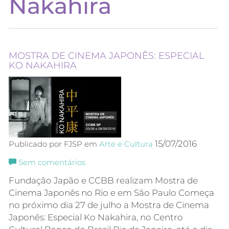
Nakahira
MOSTRA DE CINEMA JAPONÊS: ESPECIAL
KO NAKAHIRA
15/07/2016
Publicado por FJSP em
Arte e Cultura
Sem comentários
Fundação Japão e CCBB realizam Mostra de
Cinema Japonês no Rio e em São Paulo Começa
no próximo dia 27 de julho a Mostra de Cinema
Japonês: Especial Ko Nakahira, no Centro