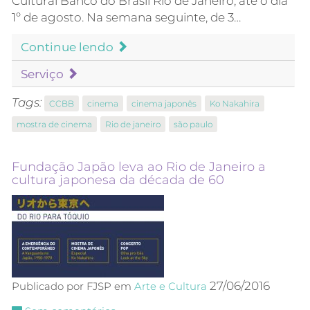
Cultural Banco do Brasil Rio de Janeiro, até o dia
1º de agosto. Na semana seguinte, de 3…
Continue lendo
Serviço
Tags:
CCBB
cinema
cinema japonês
Ko Nakahira
mostra de cinema
Rio de janeiro
são paulo
Fundação Japão leva ao Rio de Janeiro a
cultura japonesa da década de 60
27/06/2016
Publicado por FJSP em
Arte e Cultura