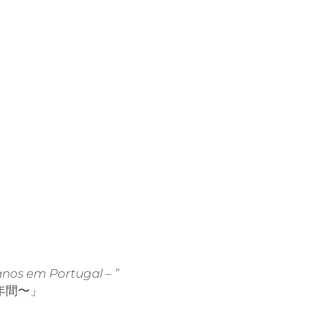
anos em Portugal – ”
年間〜」