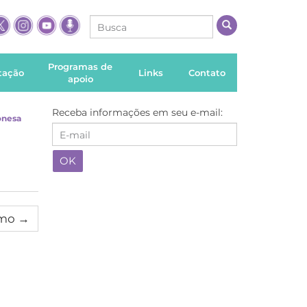
Programas de
itação
Links
Contato
apoio
Receba informações em seu e-mail:
onesa
imo
→
a