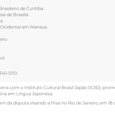
rasileiro de Curitiba
a de Brasília
ra
a Ocidental em Manaus
eiro
ul
3141-0110
ia com o Instituto Cultural Brasil Japão (ICBJ), pro
ória em Língua Japonesa.
pam da disputa visando a final no Rio de Janeiro, em 18 