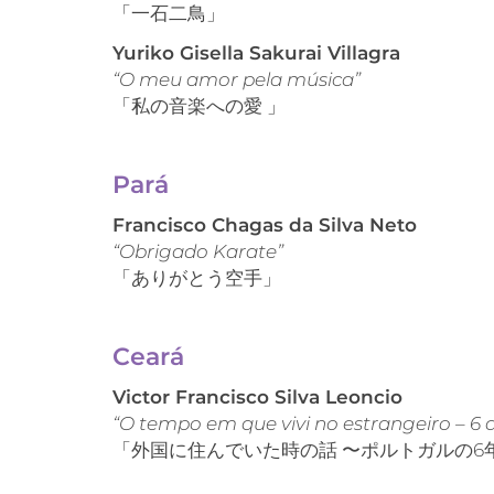
「一石二鳥」
Yuriko Gisella Sakurai Villagra
“O meu amor pela música”
「私の音楽への愛 」
Pará
Francisco Chagas da Silva Neto
“Obrigado Karate”
「ありがとう空手」
Ceará
Victor Francisco Silva Leoncio
“O tempo em que vivi no estrangeiro – 6 
「外国に住んでいた時の話 〜ポルトガルの6