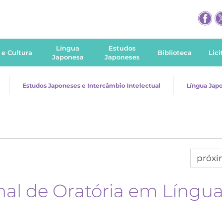
Língua
Estudos
 e Cultura
Biblioteca
Lic
Japonesa
Japoneses
Estudos Japoneses e Intercâmbio Intelectual
Língua Jap
próx
nal de Oratória em Língu