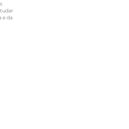
s
studar
a e da