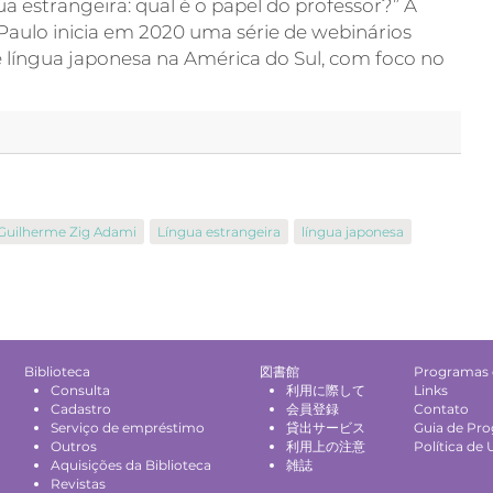
 estrangeira: qual é o papel do professor?” A
ulo inicia em 2020 uma série de webinários
e língua japonesa na América do Sul, com foco no
Guilherme Zig Adami
Língua estrangeira
língua japonesa
Biblioteca
図書館
Programas 
Consulta
利用に際して
Links
Cadastro
会員登録
Contato
Serviço de empréstimo
貸出サービス
Guia de Pr
Outros
利用上の注意
Política de 
Aquisições da Biblioteca
雑誌
Revistas