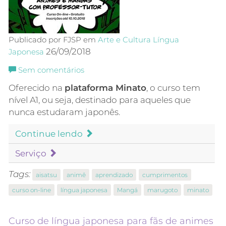
Publicado por FJSP em
Arte e Cultura
Língua
26/09/2018
Japonesa
Sem comentários
Oferecido na
plataforma Minato
, o curso tem
nível A1, ou seja, destinado para aqueles que
nunca estudaram japonês.
Continue lendo
Serviço
Tags:
aisatsu
animê
aprendizado
cumprimentos
curso on-line
língua japonesa
Mangá
marugoto
minato
Curso de língua japonesa para fãs de animes