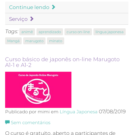
Continue lendo
Serviço
Tags:
animê
aprendizado
curso on-line
língua japonesa
Mangá
marugoto
minato
Curso básico de japonês on-line Marugoto
A1-1 e A1-2
07/08/2019
Publicado por mimi em
Língua Japonesa
Sem comentários
O curso é gratuito, aberto a participantes de