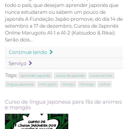
todo o país, que desejam aprender japonês que
nunca estudaram ou sabem um pouco de
japonês A Fundação Japão promove, do dia 14 de
setembro a 17 de dezembro, Cursos de Japonês
Online Marugoto A1-1 e A1-2 (Katsudoo & Rikai).
Serão dois…
Continue lendo
Serviço
Tags:
aprender japonês
curso de japonês
curso on-line
língua japonesa
marugoto
minato
nihongo
online
Curso de língua japonesa para fãs de animes
e mangás