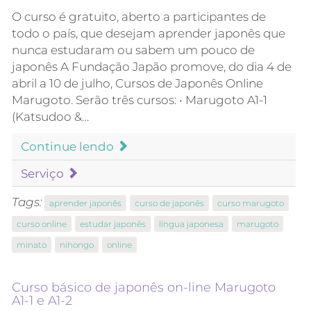
O curso é gratuito, aberto a participantes de
todo o país, que desejam aprender japonês que
nunca estudaram ou sabem um pouco de
japonês A Fundação Japão promove, do dia 4 de
abril a 10 de julho, Cursos de Japonês Online
Marugoto. Serão três cursos: • Marugoto A1-1
(Katsudoo &…
Continue lendo
Serviço
Tags:
aprender japonês
curso de japonês
curso marugoto
curso online
estudar japonês
língua japonesa
marugoto
minato
nihongo
online
Curso básico de japonês on-line Marugoto
A1-1 e A1-2