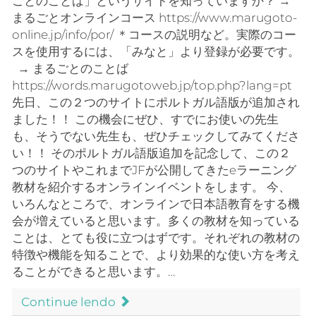
ごとのことば」というサイトを知っていますか？ →
まるごとオンラインコース https://www.marugoto-
online.jp/info/por/ ＊コースの説明など。実際のコー
スを使用するには、「みなと」より登録が必要です。
→ まるごとのことば
https://words.marugotoweb.jp/top.php?lang=pt
先日、この２つのサイトにポルトガル語版が追加され
ました！！ この機会にぜひ、すでにお使いの先生
も、そうでない先生も、ぜひチェックしてみてくださ
い！！ そのポルトガル語版追加を記念して、この２
つのサイトやこれまでJFが公開してきたeラーニング
教材を紹介するオンラインイベントをします。 今、
いろんなところで、オンラインで日本語教育をする機
会が増えていると思います。多くの教材を知っている
ことは、とても役に立つはずです。それぞれの教材の
特徴や機能を知ることで、より効果的な使い方を考え
ることができると思います。…
Continue lendo