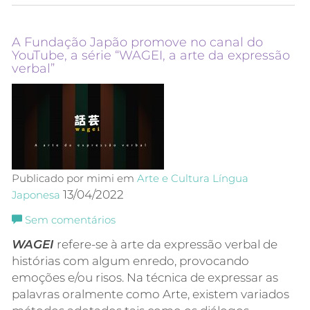
A Fundação Japão promove no canal do
YouTube, a série “WAGEI, a arte da expressão
verbal”
Publicado por mimi em
Arte e Cultura
Língua
13/04/2022
Japonesa
Sem comentários
WAGEI
refere-se à arte da expressão verbal de
histórias com algum enredo, provocando
emoções e/ou risos. Na técnica de expressar as
palavras oralmente como Arte, existem variados