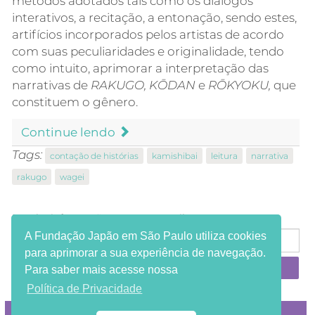
métodos adotados tais como os diálogos
interativos, a recitação, a entonação, sendo estes,
artifícios incorporados pelos artistas de acordo
com suas peculiaridades e originalidade, tendo
como intuito, aprimorar a interpretação das
narrativas de
RAKUGO, KŌDAN
e
RŌKYOKU,
que
constituem o gênero.
Continue lendo
Tags:
contação de histórias
kamishibai
leitura
narrativa
rakugo
wagei
Receba informações em seu e-mail:
A Fundação Japão em São Paulo utiliza cookies
para aprimorar a sua experiência de navegação.
Para saber mais acesse nossa
Política de Privacidade