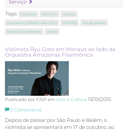
Serviço
Tags:
concerto
Goto Ryu
música
Orquestra Sinfônica da UFRJ
OSUFRJ
Rio de janeiro
Sala Cecília Meireles
violino
Violinista Ryu Goto em Manaus ao lado da
Orquestra Amazonas Filarmônica
13/10/2015
Publicado por FJSP em
Arte e Cultura
2
Comentários
Depois de passar por São Paulo e Belém, o
violinista se apresentará em 17 de outubro, ao