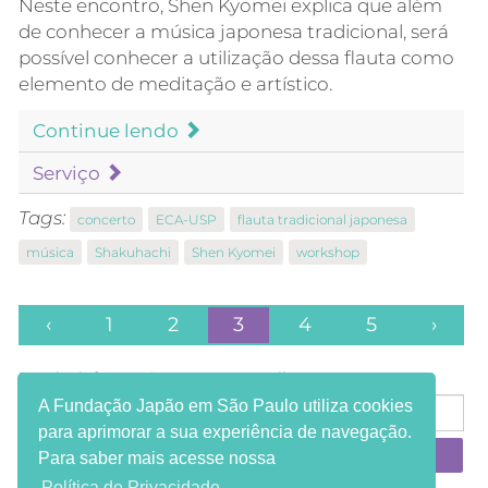
Neste encontro, Shen Kyomei explica que além
de conhecer a música japonesa tradicional, será
possível conhecer a utilização dessa flauta como
elemento de meditação e artístico.
Continue lendo
Serviço
Tags:
concerto
ECA-USP
flauta tradicional japonesa
música
Shakuhachi
Shen Kyomei
workshop
‹
1
2
3
4
5
›
Receba informações em seu e-mail:
A Fundação Japão em São Paulo utiliza cookies
para aprimorar a sua experiência de navegação.
Para saber mais acesse nossa
Política de Privacidade