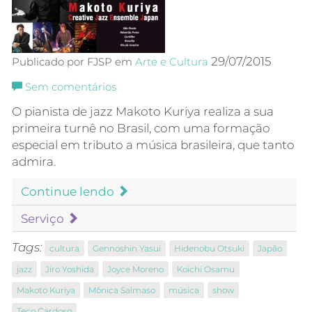
29/07/2015
Publicado por FJSP em
Arte e Cultura
Sem comentários
O pianista de jazz Makoto Kuriya realiza a sua
primeira turnê no Brasil, com uma formação
especial em tributo a música brasileira, que tanto
admira.
Continue lendo
Serviço
Tags:
cultura
Gennoshin Yasui
Hidenobu Otsuki
Japão
jazz
Jiro Yoshida
Joyce Moreno
Koichi Osamu
Makoto Kuriya
Mônica Salmaso
música
show
Teco Cardoso