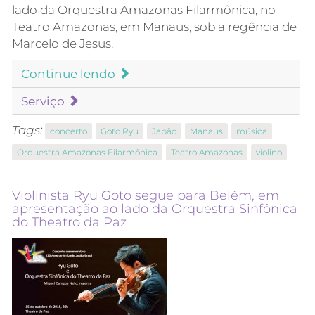
lado da Orquestra Amazonas Filarmônica, no
Teatro Amazonas, em Manaus, sob a regência de
Marcelo de Jesus.
Continue lendo
Serviço
Tags:
concerto
Goto Ryu
Japão
Manaus
música
Orquestra Amazonas Filarmônica
Teatro Amazonas
violino
Violinista Ryu Goto segue para Belém, em
apresentação ao lado da Orquestra Sinfônica
do Theatro da Paz