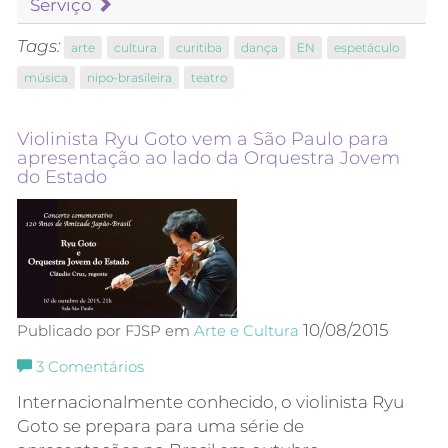
Serviço
Tags:
arte
cultura
curitiba
dança
EN
espetáculo
música
nipo-brasileira
teatro
Violinista Ryu Goto vem a São Paulo para
apresentação ao lado da Orquestra Jovem
do Estado
10/08/2015
Publicado por FJSP em
Arte e Cultura
3
Comentários
Internacionalmente conhecido, o violinista Ryu
Goto se prepara para uma série de