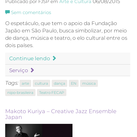
06/08/2015
Publicado por FJSP em
Arte e Cultura
Sem comentários
O espetáculo, que tem o apoio da Fundação
Japão em São Paulo, busca simbolizar, por meio
de dança, música e teatro, o elo cultural entre os
dois países.
Continue lendo
Serviço
Tags:
arte
cultura
dança
EN
música
nipo-brasileira
Teatro FECAP
Makoto Kuriya – Creative Jazz Ensemble
Japan