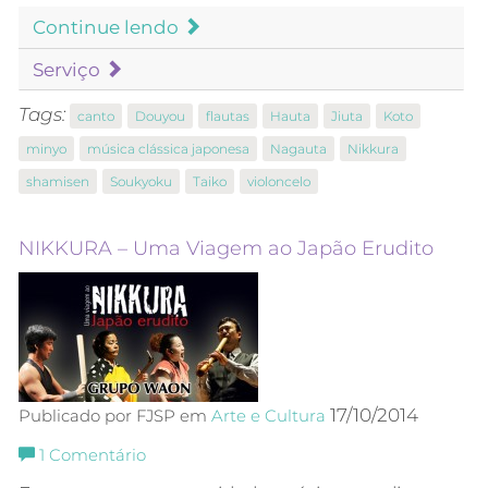
Continue lendo
Serviço
Tags:
canto
Douyou
flautas
Hauta
Jiuta
Koto
minyo
música clássica japonesa
Nagauta
Nikkura
shamisen
Soukyoku
Taiko
violoncelo
NIKKURA – Uma Viagem ao Japão Erudito
17/10/2014
Publicado por FJSP em
Arte e Cultura
1
Comentário