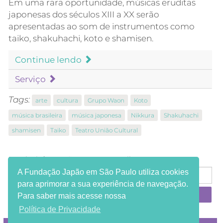
Em uma rara oportunidade, músicas eruditas
japonesas dos séculos XIII a XX serão
apresentadas ao som de instrumentos como
taiko, shakuhachi, koto e shamisen.
Continue lendo
Serviço
Tags:
arte
cultura
Grupo Waon
Koto
música brasileira
música japonesa
Nikkura
Shakuhachi
shamisen
Taiko
Teatro União Cultural
Receba informações em seu e-mail:
A Fundação Japão em São Paulo utiliza cookies
para aprimorar a sua experiência de navegação.
Para saber mais acesse nossa
Política de Privacidade