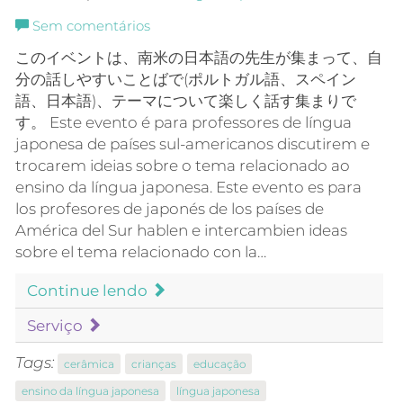
Sem comentários
このイベントは、南米の日本語の先生が集まって、自
分の話しやすいことばで(ポルトガル語、スペイン
語、日本語)、テーマについて楽しく話す集まりで
す。 Este evento é para professores de língua
japonesa de países sul-americanos discutirem e
trocarem ideias sobre o tema relacionado ao
ensino da língua japonesa. Este evento es para
los profesores de japonés de los países de
América del Sur hablen e intercambien ideas
sobre el tema relacionado con la…
Continue lendo
Serviço
Tags:
cerâmica
crianças
educação
ensino da língua japonesa
língua japonesa