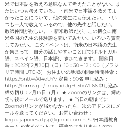
米で日本語を教える意味なんて考えたことがない。ま
たはいつも考えている。 ・南米で日本語を教えてよ
かったことについて、他の先生にも伝えたい。 ・い
つも一人で教えているので、他の先生と話したい。
教師仲間が欲しい。 ・新米教師だが、この機会に南
米各国の先生の体験談を聞いてみたい。いろいろ質問
してみたい。 このイベントは、南米の日本語の先生
が集まって、自分の話しやすいことばで(ポルトガル
語、スペイン語、日本語)、参加できます。 開催日
時：2022年2月20日（日）10：30－12：00（ブラジ
リア時間 UTC -3） お住まいの地域の開始時間検索：
https://onl.tw/A14eUYV 定員：90名 申し込み：
https://forms.gle/dmuyadUgHt5bu7L66 申し込み
締め切り：2月14日（月） ★ Zoomのリンクは、締め
切り後にメールで送ります。 ★ 当日の朝までに
Zoomのリンクが届かなかったら、次のアドレスにメ
ールを送ってください。 お問い合わせ：
linguajaponesa.fjsp@gmail.com FJSP日本語教育
チーム ※本イベントは、研修ではありませんので、