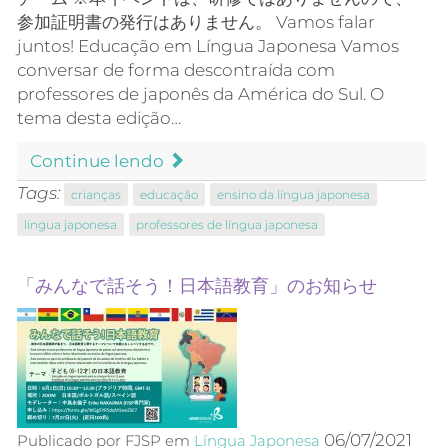
参加証明書の発行はありません。 Vamos falar
juntos! Educação em Língua Japonesa Vamos
conversar de forma descontraída com
professores de japonês da América do Sul. O
tema desta edição…
Continue lendo
Tags:
crianças
educação
ensino da língua japonesa
língua japonesa
professores de língua japonesa
「みんなで話そう！日本語教育」のお知らせ
06/07/2021
Publicado por FJSP em
Língua Japonesa